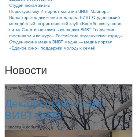
Студенческая жизнь
Первокурснику
Интернет-магазин ВИВТ
Майноры
Волонтерское движение колледжа ВИВТ
Студенческий
молодёжный патриотический клуб «Времён связующая
нить»
Спортивная жизнь колледжа ВИВТ
Творческие
фестивали и конкурсы
Российские cтуденческие отряды
Cтуденческие медиа
ВИВТ медиа — медиа портал
«Единое окно» поддержки молодых семей
Новости
5 декабря 2023
Декада профессий
ВИВТ-2023
Новости и события