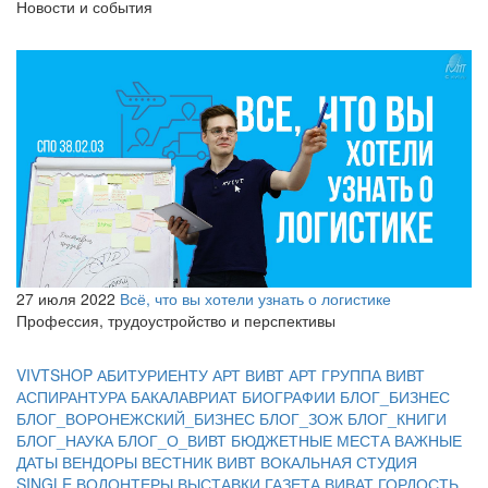
Новости и события
27 июля 2022
Всё, что вы хотели узнать о логистике
Профессия, трудоустройство и перспективы
VIVTSHOP
АБИТУРИЕНТУ
АРТ ВИВТ
АРТ ГРУППА ВИВТ
АСПИРАНТУРА
БАКАЛАВРИАТ
БИОГРАФИИ
БЛОГ_БИЗНЕС
БЛОГ_ВОРОНЕЖСКИЙ_БИЗНЕС
БЛОГ_ЗОЖ
БЛОГ_КНИГИ
БЛОГ_НАУКА
БЛОГ_О_ВИВТ
БЮДЖЕТНЫЕ МЕСТА
ВАЖНЫЕ
ДАТЫ
ВЕНДОРЫ
ВЕСТНИК ВИВТ
ВОКАЛЬНАЯ СТУДИЯ
SINGLE
ВОЛОНТЕРЫ
ВЫСТАВКИ
ГАЗЕТА ВИВАТ
ГОРДОСТЬ