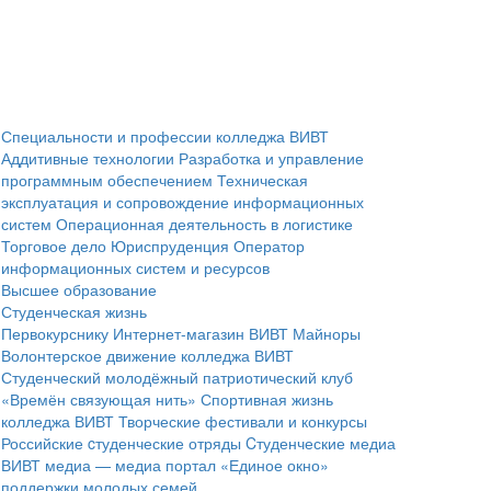
Специальности и профессии колледжа ВИВТ
Аддитивные технологии
Разработка и управление
программным обеспечением
Техническая
эксплуатация и сопровождение информационных
систем
Операционная деятельность в логистике
Торговое дело
Юриспруденция
Оператор
информационных систем и ресурсов
Высшее образование
Студенческая жизнь
Первокурснику
Интернет-магазин ВИВТ
Майноры
Волонтерское движение колледжа ВИВТ
Студенческий молодёжный патриотический клуб
«Времён связующая нить»
Спортивная жизнь
колледжа ВИВТ
Творческие фестивали и конкурсы
Российские cтуденческие отряды
Cтуденческие медиа
ВИВТ медиа — медиа портал
«Единое окно»
поддержки молодых семей