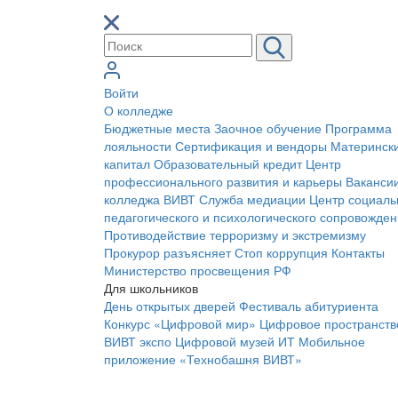
Войти
О колледже
Бюджетные места
Заочное обучение
Программа
лояльности
Сертификация и вендоры
Материнск
капитал
Образовательный кредит
Центр
профессионального развития и карьеры
Ваканси
колледжа ВИВТ
Служба медиации
Центр социаль
педагогического и психологического сопровожде
Противодействие терроризму и экстремизму
Прокурор разъясняет
Стоп коррупция
Контакты
Министерство просвещения РФ
Для школьников
День открытых дверей
Фестиваль абитуриента
Конкурс «Цифровой мир»
Цифровое пространств
ВИВТ экспо
Цифровой музей ИТ
Мобильное
приложение «Технобашня ВИВТ»