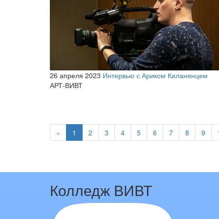
26 апреля 2023
Интервью с Ариком Киланянцем
АРТ-ВИВТ
«
1
2
3
4
5
6
7
8
9
Колледж ВИВТ