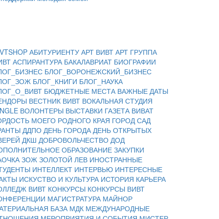
IVTSHOP
АБИТУРИЕНТУ
АРТ ВИВТ
АРТ ГРУППА
ИВТ
АСПИРАНТУРА
БАКАЛАВРИАТ
БИОГРАФИИ
ЛОГ_БИЗНЕС
БЛОГ_ВОРОНЕЖСКИЙ_БИЗНЕС
ЛОГ_ЗОЖ
БЛОГ_КНИГИ
БЛОГ_НАУКА
ЛОГ_О_ВИВТ
БЮДЖЕТНЫЕ МЕСТА
ВАЖНЫЕ ДАТЫ
ЕНДОРЫ
ВЕСТНИК ВИВТ
ВОКАЛЬНАЯ СТУДИЯ
INGLE
ВОЛОНТЕРЫ
ВЫСТАВКИ
ГАЗЕТА ВИВАТ
ОРДОСТЬ МОЕГО РОДНОГО КРАЯ
ГОРОД САД
РАНТЫ
ДДПО
ДЕНЬ ГОРОДА
ДЕНЬ ОТКРЫТЫХ
ВЕРЕЙ
ДКШ
ДОБРОВОЛЬЧЕСТВО
ДОД
ОПОЛНИТЕЛЬНОЕ ОБРАЗОВАНИЕ
ЗАКУПКИ
АОЧКА
ЗОЖ
ЗОЛОТОЙ ЛЕВ
ИНОСТРАННЫЕ
ТУДЕНТЫ
ИНТЕЛЛЕКТ
ИНТЕРВЬЮ
ИНТЕРЕСНЫЕ
АКТЫ
ИСКУСТВО И КУЛЬТУРА
ИСТОРИЯ
КАРЬЕРА
ОЛЛЕДЖ ВИВТ
КОНКУРСЫ
КОНКУРСЫ ВИВТ
ОНФЕРЕНЦИИ
МАГИСТРАТУРА
МАЙНОР
АТЕРИАЛЬНАЯ БАЗА
МДК
МЕЖДУНАРОДНЫЕ
ТНОШЕНИЯ
МЕРОПРИЯТИЯ И СОБЫТИЯ
МИСТЕР