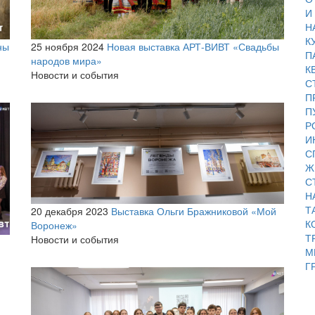
И
Н
К
ны
25 ноября 2024
Новая выставка АРТ-ВИВТ «Свадьбы
П
народов мира»
К
Новости и события
С
П
П
Р
И
С
Ж
С
Н
Т
20 декабря 2023
Выставка Ольги Бражниковой «Мой
К
Воронеж»
Т
Новости и события
М
Г