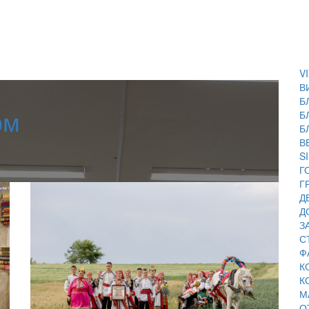
V
В
Б
ом
Б
Б
В
S
Г
Г
Д
Д
З
С
Ф
К
К
М
О