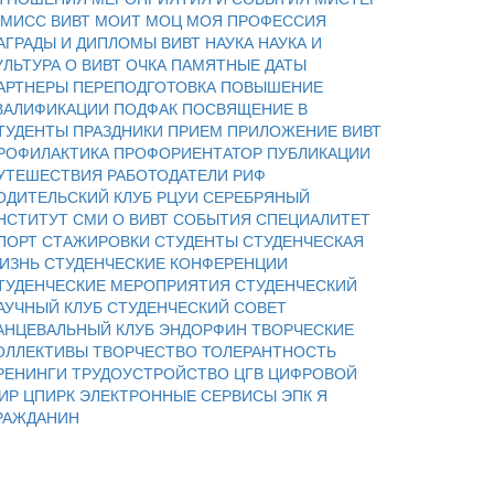
 МИСС ВИВТ
МОИТ
МОЦ
МОЯ ПРОФЕССИЯ
АГРАДЫ И ДИПЛОМЫ ВИВТ
НАУКА
НАУКА И
УЛЬТУРА
О ВИВТ
ОЧКА
ПАМЯТНЫЕ ДАТЫ
АРТНЕРЫ
ПЕРЕПОДГОТОВКА
ПОВЫШЕНИЕ
ВАЛИФИКАЦИИ
ПОДФАК
ПОСВЯЩЕНИЕ В
ТУДЕНТЫ
ПРАЗДНИКИ
ПРИЕМ
ПРИЛОЖЕНИЕ ВИВТ
РОФИЛАКТИКА
ПРОФОРИЕНТАТОР
ПУБЛИКАЦИИ
УТЕШЕСТВИЯ
РАБОТОДАТЕЛИ
РИФ
ОДИТЕЛЬСКИЙ КЛУБ
РЦУИ
СЕРЕБРЯНЫЙ
НСТИТУТ
СМИ О ВИВТ
СОБЫТИЯ
СПЕЦИАЛИТЕТ
ПОРТ
СТАЖИРОВКИ
СТУДЕНТЫ
СТУДЕНЧЕСКАЯ
ИЗНЬ
СТУДЕНЧЕСКИЕ КОНФЕРЕНЦИИ
ТУДЕНЧЕСКИЕ МЕРОПРИЯТИЯ
СТУДЕНЧЕСКИЙ
АУЧНЫЙ КЛУБ
СТУДЕНЧЕСКИЙ СОВЕТ
АНЦЕВАЛЬНЫЙ КЛУБ ЭНДОРФИН
ТВОРЧЕСКИЕ
ОЛЛЕКТИВЫ
ТВОРЧЕСТВО
ТОЛЕРАНТНОСТЬ
РЕНИНГИ
ТРУДОУСТРОЙСТВО
ЦГВ
ЦИФРОВОЙ
ИР
ЦПИРК
ЭЛЕКТРОННЫЕ СЕРВИСЫ
ЭПК
Я
РАЖДАНИН