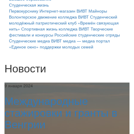
Студенческая жизнь
Первокурснику
Интернет-магазин ВИВТ
Майноры
Волонтерское движение колледжа ВИВТ
Студенческий
молодёжный патриотический клуб «Времён связующая
нить»
Спортивная жизнь колледжа ВИВТ
Творческие
фестивали и конкурсы
Российские cтуденческие отряды
Cтуденческие медиа
ВИВТ медиа — медиа портал
«Единое окно» поддержки молодых семей
Новости
9 января 2024
Международные
стажировки и гранты в
Венгрии