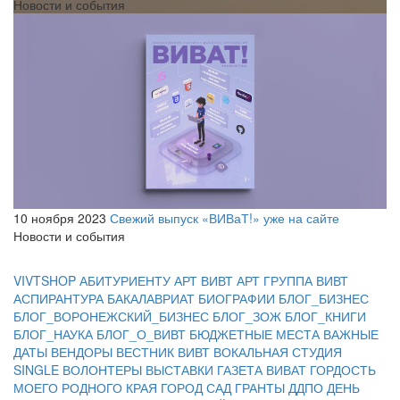
Новости и события
10 ноября 2023
Свежий выпуск «ВИВаТ!» уже на сайте
Новости и события
VIVTSHOP
АБИТУРИЕНТУ
АРТ ВИВТ
АРТ ГРУППА ВИВТ
АСПИРАНТУРА
БАКАЛАВРИАТ
БИОГРАФИИ
БЛОГ_БИЗНЕС
БЛОГ_ВОРОНЕЖСКИЙ_БИЗНЕС
БЛОГ_ЗОЖ
БЛОГ_КНИГИ
БЛОГ_НАУКА
БЛОГ_О_ВИВТ
БЮДЖЕТНЫЕ МЕСТА
ВАЖНЫЕ
ДАТЫ
ВЕНДОРЫ
ВЕСТНИК ВИВТ
ВОКАЛЬНАЯ СТУДИЯ
SINGLE
ВОЛОНТЕРЫ
ВЫСТАВКИ
ГАЗЕТА ВИВАТ
ГОРДОСТЬ
МОЕГО РОДНОГО КРАЯ
ГОРОД САД
ГРАНТЫ
ДДПО
ДЕНЬ