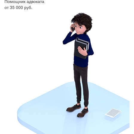
Помощник адвоката
Сп
от 35 000 руб.
от