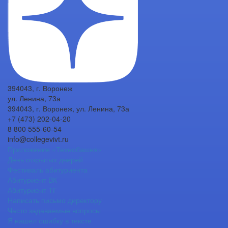
394043, г. Воронеж
ул. Ленина, 73а
394043, г. Воронеж, ул. Ленина, 73а
+7 (473) 202-04-20
8 800 555-60-54
info@collegevivt.ru
Приложение «Технобашня»
День открытых дверей
Фестиваль абитуриента
Абитуриент ВК
Абитуриент ТГ
Написать письмо директору
Часто задаваемые вопросы
Я нашел ошибку в тексте