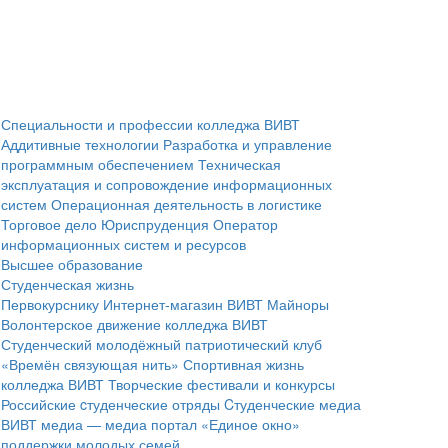
Специальности и профессии колледжа ВИВТ
Аддитивные технологии
Разработка и управление
программным обеспечением
Техническая
эксплуатация и сопровождение информационных
систем
Операционная деятельность в логистике
Торговое дело
Юриспруденция
Оператор
информационных систем и ресурсов
Высшее образование
Студенческая жизнь
Первокурснику
Интернет-магазин ВИВТ
Майноры
Волонтерское движение колледжа ВИВТ
Студенческий молодёжный патриотический клуб
«Времён связующая нить»
Спортивная жизнь
колледжа ВИВТ
Творческие фестивали и конкурсы
Российские cтуденческие отряды
Cтуденческие медиа
ВИВТ медиа — медиа портал
«Единое окно»
поддержки молодых семей