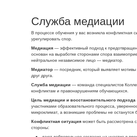
Служба медиации
В процессе обучения у вас возникла конфликтная
урегулировать спор.
Медиация
— эффективный подход к предотвращени
основан на выработке сторонами спора взаимопр
нейтральное независимое лицо — медиатор.
Медиатор
— посредник, который выявляет мотивы 
друг друга.
Служба медиации
— команда специалистов Колле
конфликтам и правонарушениям обучающихся.
Цель медиации и восстановительного подхода
участниками образовательного процесса, увереннос
микроклимат, а возникшие проблемы не останутся 
Конфликтная ситуация
может быть рассмотрена 
стороны:
дают добровольное согласие на участие в пр