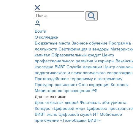
Войти
О колледже
Бюджетные места
Заочное обучение
Программа
лояльности
Сертификация и вендоры
Материнск
капитал
Образовательный кредит
Центр
профессионального развития и карьеры
Ваканси
колледжа ВИВТ
Служба медиации
Центр социаль
педагогического и психологического сопровожде
Противодействие терроризму и экстремизму
Прокурор разъясняет
Стоп коррупция
Контакты
Министерство просвещения РФ
Для школьников
День открытых дверей
Фестиваль абитуриента
Конкурс «Цифровой мир»
Цифровое пространств
ВИВТ экспо
Цифровой музей ИТ
Мобильное
приложение «Технобашня ВИВТ»