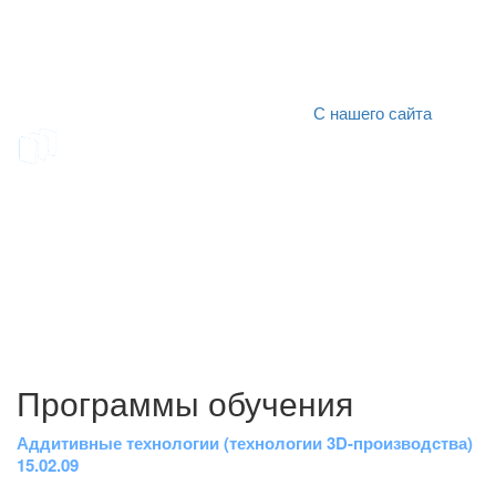
«Технобашня ВИВТ»
С нашего сайта
Программы обучения
Аддитивные технологии (технологии 3D-производства)
Ю
15.02.09
40