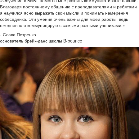
«Обучение в ВИВТ помогло мне развить коммуникативные навыки.
Благодаря постоянному общению с преподавателями и ребятами
я научился ясно выражать свои мысли и понимать намерения
собеседника. Эти умения очень важны для моей работы, ведь
ежедневно я коммуницирую с самыми разными учениками.»
- Слава Петренко
основатель брейк-данс школы B-bounce