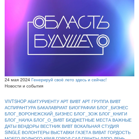
24 мая 2024
Генерируй своё лето здесь и сейчас!
Новости и события
VIVTSHOP
АБИТУРИЕНТУ
АРТ ВИВТ
АРТ ГРУППА ВИВТ
АСПИРАНТУРА
БАКАЛАВРИАТ
БИОГРАФИИ
БЛОГ_БИЗНЕС
БЛОГ_ВОРОНЕЖСКИЙ_БИЗНЕС
БЛОГ_ЗОЖ
БЛОГ_КНИГИ
БЛОГ_НАУКА
БЛОГ_О_ВИВТ
БЮДЖЕТНЫЕ МЕСТА
ВАЖНЫЕ
ДАТЫ
ВЕНДОРЫ
ВЕСТНИК ВИВТ
ВОКАЛЬНАЯ СТУДИЯ
SINGLE
ВОЛОНТЕРЫ
ВЫСТАВКИ
ГАЗЕТА ВИВАТ
ГОРДОСТЬ
МОЕГО РОДНОГО КРАЯ
ГОРОД САД
ГРАНТЫ
ДДПО
ДЕНЬ