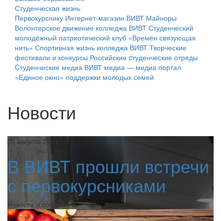
Студенческая жизнь
Первокурснику
Интернет-магазин ВИВТ
Майноры
Волонтерское движение колледжа ВИВТ
Студенческий
молодёжный патриотический клуб «Времён связующая
нить»
Спортивная жизнь колледжа ВИВТ
Творческие
фестивали и конкурсы
Российские cтуденческие отряды
Cтуденческие медиа
ВИВТ медиа — медиа портал
«Единое окно» поддержки молодых семей
Новости
30 августа 2024
В ВИВТ прошли встречи
с первокурсниками
Новости и события