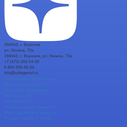
394043, г. Воронеж
ул. Ленина, 73а
394043, г. Воронеж, ул. Ленина, 73а
+7 (473) 202-04-20
8 800 555-60-54
info@collegevivt.ru
Приложение «Технобашня»
День открытых дверей
Фестиваль абитуриента
Абитуриент ВК
Абитуриент ТГ
Написать письмо директору
Часто задаваемые вопросы
Я нашел ошибку в тексте