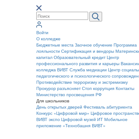
Войти
О колледже
Бюджетные места
Заочное обучение
Программа
лояльности
Сертификация и вендоры
Материнск
капитал
Образовательный кредит
Центр
профессионального развития и карьеры
Ваканси
колледжа ВИВТ
Служба медиации
Центр социаль
педагогического и психологического сопровожде
Противодействие терроризму и экстремизму
Прокурор разъясняет
Стоп коррупция
Контакты
Министерство просвещения РФ
Для школьников
День открытых дверей
Фестиваль абитуриента
Конкурс «Цифровой мир»
Цифровое пространств
ВИВТ экспо
Цифровой музей ИТ
Мобильное
приложение «Технобашня ВИВТ»