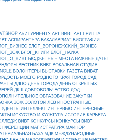
IVTSHOP
АБИТУРИЕНТУ
АРТ ВИВТ
АРТ ГРУППА
ИВТ
АСПИРАНТУРА
БАКАЛАВРИАТ
БИОГРАФИИ
ЛОГ_БИЗНЕС
БЛОГ_ВОРОНЕЖСКИЙ_БИЗНЕС
ЛОГ_ЗОЖ
БЛОГ_КНИГИ
БЛОГ_НАУКА
ЛОГ_О_ВИВТ
БЮДЖЕТНЫЕ МЕСТА
ВАЖНЫЕ ДАТЫ
ЕНДОРЫ
ВЕСТНИК ВИВТ
ВОКАЛЬНАЯ СТУДИЯ
INGLE
ВОЛОНТЕРЫ
ВЫСТАВКИ
ГАЗЕТА ВИВАТ
ОРДОСТЬ МОЕГО РОДНОГО КРАЯ
ГОРОД САД
РАНТЫ
ДДПО
ДЕНЬ ГОРОДА
ДЕНЬ ОТКРЫТЫХ
ВЕРЕЙ
ДКШ
ДОБРОВОЛЬЧЕСТВО
ДОД
ОПОЛНИТЕЛЬНОЕ ОБРАЗОВАНИЕ
ЗАКУПКИ
АОЧКА
ЗОЖ
ЗОЛОТОЙ ЛЕВ
ИНОСТРАННЫЕ
ТУДЕНТЫ
ИНТЕЛЛЕКТ
ИНТЕРВЬЮ
ИНТЕРЕСНЫЕ
АКТЫ
ИСКУСТВО И КУЛЬТУРА
ИСТОРИЯ
КАРЬЕРА
ОЛЛЕДЖ ВИВТ
КОНКУРСЫ
КОНКУРСЫ ВИВТ
ОНФЕРЕНЦИИ
МАГИСТРАТУРА
МАЙНОР
АТЕРИАЛЬНАЯ БАЗА
МДК
МЕЖДУНАРОДНЫЕ
ТНОШЕНИЯ
МЕРОПРИЯТИЯ И СОБЫТИЯ
МИСТЕР