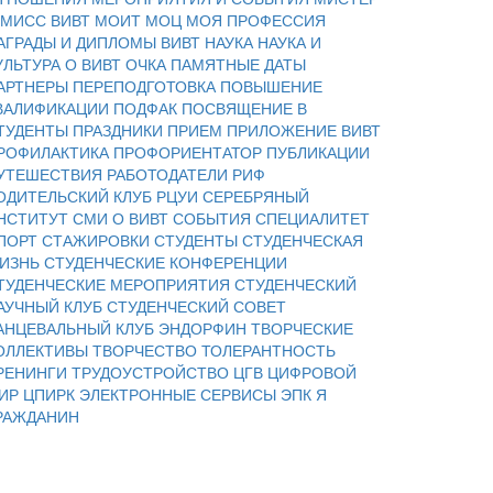
 МИСС ВИВТ
МОИТ
МОЦ
МОЯ ПРОФЕССИЯ
АГРАДЫ И ДИПЛОМЫ ВИВТ
НАУКА
НАУКА И
УЛЬТУРА
О ВИВТ
ОЧКА
ПАМЯТНЫЕ ДАТЫ
АРТНЕРЫ
ПЕРЕПОДГОТОВКА
ПОВЫШЕНИЕ
ВАЛИФИКАЦИИ
ПОДФАК
ПОСВЯЩЕНИЕ В
ТУДЕНТЫ
ПРАЗДНИКИ
ПРИЕМ
ПРИЛОЖЕНИЕ ВИВТ
РОФИЛАКТИКА
ПРОФОРИЕНТАТОР
ПУБЛИКАЦИИ
УТЕШЕСТВИЯ
РАБОТОДАТЕЛИ
РИФ
ОДИТЕЛЬСКИЙ КЛУБ
РЦУИ
СЕРЕБРЯНЫЙ
НСТИТУТ
СМИ О ВИВТ
СОБЫТИЯ
СПЕЦИАЛИТЕТ
ПОРТ
СТАЖИРОВКИ
СТУДЕНТЫ
СТУДЕНЧЕСКАЯ
ИЗНЬ
СТУДЕНЧЕСКИЕ КОНФЕРЕНЦИИ
ТУДЕНЧЕСКИЕ МЕРОПРИЯТИЯ
СТУДЕНЧЕСКИЙ
АУЧНЫЙ КЛУБ
СТУДЕНЧЕСКИЙ СОВЕТ
АНЦЕВАЛЬНЫЙ КЛУБ ЭНДОРФИН
ТВОРЧЕСКИЕ
ОЛЛЕКТИВЫ
ТВОРЧЕСТВО
ТОЛЕРАНТНОСТЬ
РЕНИНГИ
ТРУДОУСТРОЙСТВО
ЦГВ
ЦИФРОВОЙ
ИР
ЦПИРК
ЭЛЕКТРОННЫЕ СЕРВИСЫ
ЭПК
Я
РАЖДАНИН