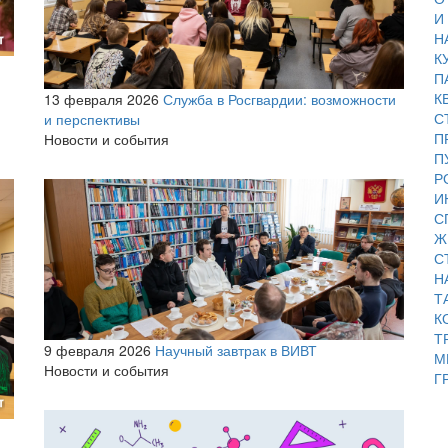
И
Н
К
П
К
13 февраля 2026
Служба в Росгвардии: возможности
С
и перспективы
П
Новости и события
П
Р
И
С
Ж
С
Н
Т
К
Т
9 февраля 2026
Научный завтрак в ВИВТ
М
Новости и события
Г