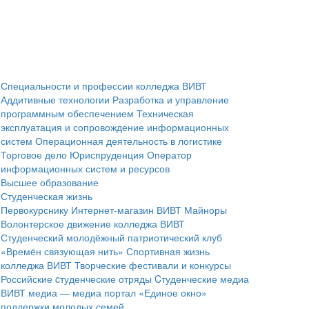
Специальности и профессии колледжа ВИВТ
Аддитивные технологии
Разработка и управление
программным обеспечением
Техническая
эксплуатация и сопровождение информационных
систем
Операционная деятельность в логистике
Торговое дело
Юриспруденция
Оператор
информационных систем и ресурсов
Высшее образование
Студенческая жизнь
Первокурснику
Интернет-магазин ВИВТ
Майноры
Волонтерское движение колледжа ВИВТ
Студенческий молодёжный патриотический клуб
«Времён связующая нить»
Спортивная жизнь
колледжа ВИВТ
Творческие фестивали и конкурсы
Российские cтуденческие отряды
Cтуденческие медиа
ВИВТ медиа — медиа портал
«Единое окно»
поддержки молодых семей