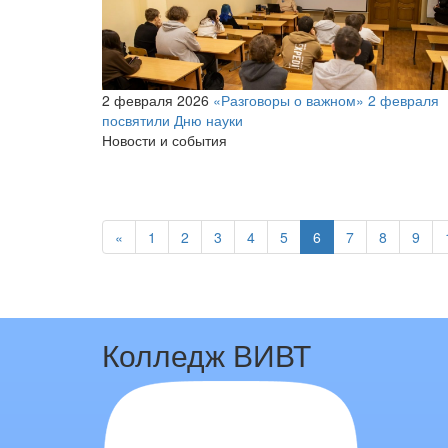
2 февраля 2026
«Разговоры о важном» 2 февраля
посвятили Дню науки
Новости и события
«
1
2
3
4
5
6
7
8
9
Колледж ВИВТ