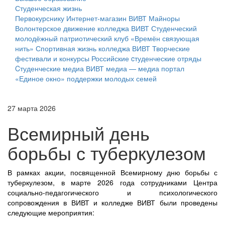
Студенческая жизнь
Первокурснику
Интернет-магазин ВИВТ
Майноры
Волонтерское движение колледжа ВИВТ
Студенческий
молодёжный патриотический клуб «Времён связующая
нить»
Спортивная жизнь колледжа ВИВТ
Творческие
фестивали и конкурсы
Российские cтуденческие отряды
Cтуденческие медиа
ВИВТ медиа — медиа портал
«Единое окно» поддержки молодых семей
27 марта 2026
Всемирный день
борьбы с туберкулезом
В рамках
акции
,
посвященной
Всемирно
му
дн
ю
борьбы с
туберкулезом
, в марте 2026 года сотрудниками Центра
социально-педагогического и психологического
сопровождения в ВИВТ и колледже ВИВТ были проведены
следующие мероприятия: