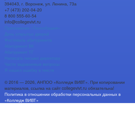
394043, г. Воронеж, ул. Ленина, 73а
+7 (473) 202-04-20
8 800 555-60-54
info@collegevivt.ru
Приложение «Технобашня»
День открытых дверей
Фестиваль абитуриента
Абитуриент ВК
Абитуриент ТГ
Написать письмо директору
Часто задаваемые вопросы
Я нашел ошибку в тексте
© 2016 — 2026, АНПОО «Колледж ВИВТ». При копировании
материалов, ссылка на сайт collegevivt.ru обязательна!
Политика в отношении обработки персональных данных в
«Колледж ВИВТ»