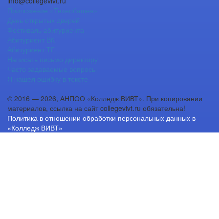
info@collegevivt.ru
Приложение «Технобашня»
День открытых дверей
Фестиваль абитуриента
Абитуриент ВК
Абитуриент ТГ
Написать письмо директору
Часто задаваемые вопросы
Я нашел ошибку в тексте
© 2016 — 2026, АНПОО «Колледж ВИВТ». При копировании
материалов, ссылка на сайт collegevivt.ru обязательна!
Политика в отношении обработки персональных данных в
«Колледж ВИВТ»