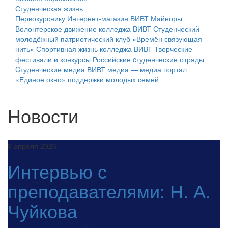
Студенческая жизнь
Первокурснику
Интернет-магазин ВИВТ
Майноры
Волонтерское движение колледжа ВИВТ
Студенческий
молодёжный патриотический клуб «Времён связующая
нить»
Спортивная жизнь колледжа ВИВТ
Творческие
фестивали и конкурсы
Российские cтуденческие отряды
Cтуденческие медиа
ВИВТ медиа — медиа портал
«Единое окно» поддержки молодых семей
Новости
9 апреля 2026
Интервью с
преподавателями: Н. А.
Чуйкова