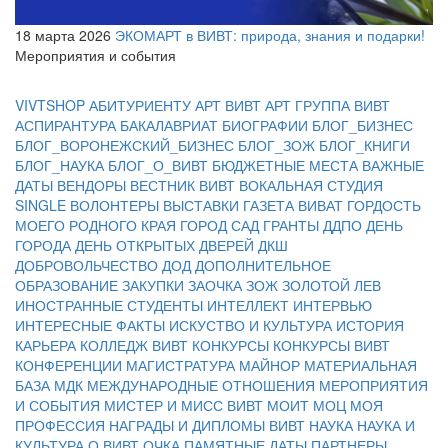
18 марта 2026
ЭКОМАРТ в ВИВТ: природа, знания и подарки!
Мероприятия и события
VIVTSHOP
АБИТУРИЕНТУ
АРТ ВИВТ
АРТ ГРУППА ВИВТ
АСПИРАНТУРА
БАКАЛАВРИАТ
БИОГРАФИИ
БЛОГ_БИЗНЕС
БЛОГ_ВОРОНЕЖСКИЙ_БИЗНЕС
БЛОГ_ЗОЖ
БЛОГ_КНИГИ
БЛОГ_НАУКА
БЛОГ_О_ВИВТ
БЮДЖЕТНЫЕ МЕСТА
ВАЖНЫЕ
ДАТЫ
ВЕНДОРЫ
ВЕСТНИК ВИВТ
ВОКАЛЬНАЯ СТУДИЯ
SINGLE
ВОЛОНТЕРЫ
ВЫСТАВКИ
ГАЗЕТА ВИВАТ
ГОРДОСТЬ
МОЕГО РОДНОГО КРАЯ
ГОРОД САД
ГРАНТЫ
ДДПО
ДЕНЬ
ГОРОДА
ДЕНЬ ОТКРЫТЫХ ДВЕРЕЙ
ДКШ
ДОБРОВОЛЬЧЕСТВО
ДОД
ДОПОЛНИТЕЛЬНОЕ
ОБРАЗОВАНИЕ
ЗАКУПКИ
ЗАОЧКА
ЗОЖ
ЗОЛОТОЙ ЛЕВ
ИНОСТРАННЫЕ СТУДЕНТЫ
ИНТЕЛЛЕКТ
ИНТЕРВЬЮ
ИНТЕРЕСНЫЕ ФАКТЫ
ИСКУСТВО И КУЛЬТУРА
ИСТОРИЯ
КАРЬЕРА
КОЛЛЕДЖ ВИВТ
КОНКУРСЫ
КОНКУРСЫ ВИВТ
КОНФЕРЕНЦИИ
МАГИСТРАТУРА
МАЙНОР
МАТЕРИАЛЬНАЯ
БАЗА
МДК
МЕЖДУНАРОДНЫЕ ОТНОШЕНИЯ
МЕРОПРИЯТИЯ
И СОБЫТИЯ
МИСТЕР И МИСС ВИВТ
МОИТ
МОЦ
МОЯ
ПРОФЕССИЯ
НАГРАДЫ И ДИПЛОМЫ ВИВТ
НАУКА
НАУКА И
КУЛЬТУРА
О ВИВТ
ОЧКА
ПАМЯТНЫЕ ДАТЫ
ПАРТНЕРЫ