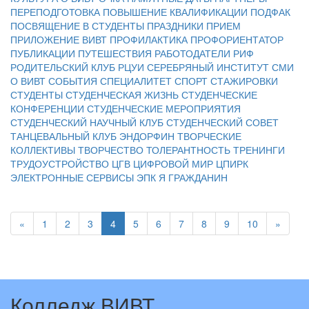
ПЕРЕПОДГОТОВКА
ПОВЫШЕНИЕ КВАЛИФИКАЦИИ
ПОДФАК
ПОСВЯЩЕНИЕ В СТУДЕНТЫ
ПРАЗДНИКИ
ПРИЕМ
ПРИЛОЖЕНИЕ ВИВТ
ПРОФИЛАКТИКА
ПРОФОРИЕНТАТОР
ПУБЛИКАЦИИ
ПУТЕШЕСТВИЯ
РАБОТОДАТЕЛИ
РИФ
РОДИТЕЛЬСКИЙ КЛУБ
РЦУИ
СЕРЕБРЯНЫЙ ИНСТИТУТ
СМИ
О ВИВТ
СОБЫТИЯ
СПЕЦИАЛИТЕТ
СПОРТ
СТАЖИРОВКИ
СТУДЕНТЫ
СТУДЕНЧЕСКАЯ ЖИЗНЬ
СТУДЕНЧЕСКИЕ
КОНФЕРЕНЦИИ
СТУДЕНЧЕСКИЕ МЕРОПРИЯТИЯ
СТУДЕНЧЕСКИЙ НАУЧНЫЙ КЛУБ
СТУДЕНЧЕСКИЙ СОВЕТ
ТАНЦЕВАЛЬНЫЙ КЛУБ ЭНДОРФИН
ТВОРЧЕСКИЕ
КОЛЛЕКТИВЫ
ТВОРЧЕСТВО
ТОЛЕРАНТНОСТЬ
ТРЕНИНГИ
ТРУДОУСТРОЙСТВО
ЦГВ
ЦИФРОВОЙ МИР
ЦПИРК
ЭЛЕКТРОННЫЕ СЕРВИСЫ
ЭПК
Я ГРАЖДАНИН
«
1
2
3
4
5
6
7
8
9
10
»
Колледж ВИВТ