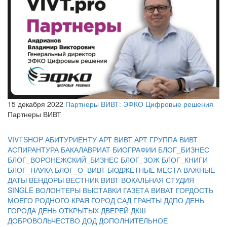
15 декабря 2022
Партнеры ВИВТ: ЭФКО Цифровые решения
Партнеры ВИВТ
VIVTSHOP
АБИТУРИЕНТУ
АРТ ВИВТ
АРТ ГРУППА ВИВТ
АСПИРАНТУРА
БАКАЛАВРИАТ
БИОГРАФИИ
БЛОГ_БИЗНЕС
БЛОГ_ВОРОНЕЖСКИЙ_БИЗНЕС
БЛОГ_ЗОЖ
БЛОГ_КНИГИ
БЛОГ_НАУКА
БЛОГ_О_ВИВТ
БЮДЖЕТНЫЕ МЕСТА
ВАЖНЫЕ
ДАТЫ
ВЕНДОРЫ
ВЕСТНИК ВИВТ
ВОКАЛЬНАЯ СТУДИЯ
SINGLE
ВОЛОНТЕРЫ
ВЫСТАВКИ
ГАЗЕТА ВИВАТ
ГОРДОСТЬ
МОЕГО РОДНОГО КРАЯ
ГОРОД САД
ГРАНТЫ
ДДПО
ДЕНЬ
ГОРОДА
ДЕНЬ ОТКРЫТЫХ ДВЕРЕЙ
ДКШ
ДОБРОВОЛЬЧЕСТВО
ДОД
ДОПОЛНИТЕЛЬНОЕ