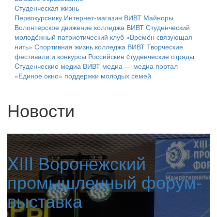
Студенческая жизнь
Первокурснику
Интернет-магазин ВИВТ
Майноры
Волонтерское движение колледжа ВИВТ
Студенческий
молодёжный патриотический клуб «Времён связующая
нить»
Спортивная жизнь колледжа ВИВТ
Творческие
фестивали и конкурсы
Российские cтуденческие отряды
Cтуденческие медиа
ВИВТ медиа — медиа портал
«Единое окно» поддержки молодых семей
Новости
2 июня 2023
XIII Воронежский
промышленный форум-
выставка