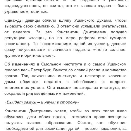
индивидуальность, не считал, что их главная задача – быть
украшением гостиных.
Однажды девицы облили шляпу Ушинского духами, чтобы
выразить свою симпатию. В ответ они услышали ругательства
от педагога. За это Константин Дмитриевич получил
репутацию «злеца», но по мере реформ стал кумиром
воспитанниц. По воспоминаниям одной из учениц, девочки
сразу почувствовали в личности педагога «что-то сильное,
крупное и оригинальное».
Об изменениях в Смольном институте и о самом Ушинском
говорил весь Петербург. Вместе со славой росло и количество
врагов. Так, начальница института и некоторые классные
дамы обвиняли педагога в «безбожии» и подрыве
многолетних устоев. Они выжили новатора из института, но
сохранили ряд введённых им изменений.
«Выйдет замуж – и науки в сторону»
Константин Дмитриевич хотел, чтобы во всех типах школ
обучались дети обоих полов, отстаивал право женщины
получать высшее образование. Считал, что обучение
необходимо ей для воспитания детей – нового поколения, за