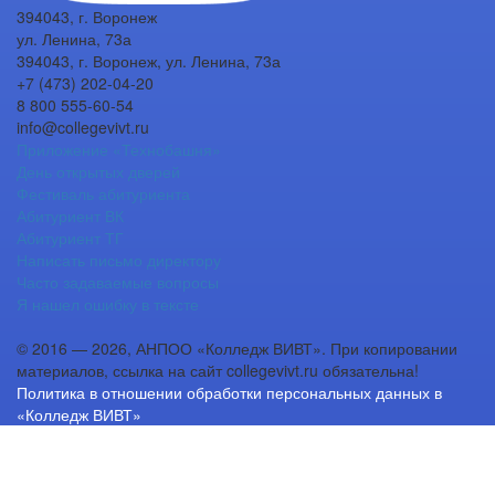
394043, г. Воронеж
ул. Ленина, 73а
394043, г. Воронеж, ул. Ленина, 73а
+7 (473) 202-04-20
8 800 555-60-54
info@collegevivt.ru
Приложение «Технобашня»
День открытых дверей
Фестиваль абитуриента
Абитуриент ВК
Абитуриент ТГ
Написать письмо директору
Часто задаваемые вопросы
Я нашел ошибку в тексте
© 2016 — 2026, АНПОО «Колледж ВИВТ». При копировании
материалов, ссылка на сайт collegevivt.ru обязательна!
Политика в отношении обработки персональных данных в
«Колледж ВИВТ»