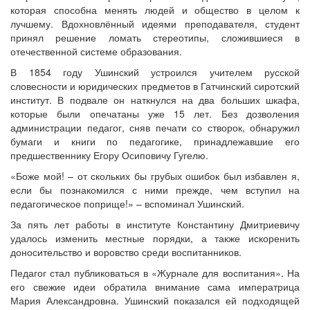
которая способна менять людей и общество в целом к
лучшему. Вдохновлённый идеями преподавателя, студент
принял решение ломать стереотипы, сложившиеся в
отечественной системе образования.
В 1854 году Ушинский устроился учителем русской
словесности и юридических предметов в Гатчинский сиротский
институт. В подвале он наткнулся на два больших шкафа,
которые были опечатаны уже 15 лет. Без дозволения
администрации педагог, сняв печати со створок, обнаружил
бумаги и книги по педагогике, принадлежавшие его
предшественнику Егору Осиповичу Гугелю.
«Боже мой! – от скольких бы грубых ошибок был избавлен я,
если бы познакомился с ними прежде, чем вступил на
педагогическое поприще!» – вспоминал Ушинский.
За пять лет работы в институте Константину Дмитриевичу
удалось изменить местные порядки, а также искоренить
доносительство и воровство среди воспитанников.
Педагог стал публиковаться в «Журнале для воспитания». На
его свежие идеи обратила внимание сама императрица
Мария Александровна. Ушинский показался ей подходящей