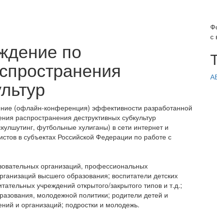
Ф
с
ждение по
аспространения
А
ультур
ение (офлайн-конференция) эффективности разработанной
ния распространения деструктивных субкультур
скулшутинг, футбольные хулиганы) в сети интернет и
стов в субъектах Российской Федерации по работе с
азовательных организаций, профессиональных
рганизаций высшего образования; воспитатели детских
тательных учреждений открытого/закрытого типов и т.д.;
разования, молодежной политики; родители детей и
ний и организаций; подростки и молодежь.