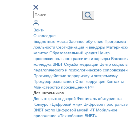
Войти
О колледже
Бюджетные места
Заочное обучение
Программа
лояльности
Сертификация и вендоры
Материнск
капитал
Образовательный кредит
Центр
профессионального развития и карьеры
Ваканси
колледжа ВИВТ
Служба медиации
Центр социаль
педагогического и психологического сопровожде
Противодействие терроризму и экстремизму
Прокурор разъясняет
Стоп коррупция
Контакты
Министерство просвещения РФ
Для школьников
День открытых дверей
Фестиваль абитуриента
Конкурс «Цифровой мир»
Цифровое пространств
ВИВТ экспо
Цифровой музей ИТ
Мобильное
приложение «Технобашня ВИВТ»