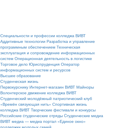
Специальности и профессии колледжа ВИВТ
Аддитивные технологии
Разработка и управление
программным обеспечением
Техническая
эксплуатация и сопровождение информационных
систем
Операционная деятельность в логистике
Торговое дело
Юриспруденция
Оператор
информационных систем и ресурсов
Высшее образование
Студенческая жизнь
Первокурснику
Интернет-магазин ВИВТ
Майноры
Волонтерское движение колледжа ВИВТ
Студенческий молодёжный патриотический клуб
«Времён связующая нить»
Спортивная жизнь
колледжа ВИВТ
Творческие фестивали и конкурсы
Российские cтуденческие отряды
Cтуденческие медиа
ВИВТ медиа — медиа портал
«Единое окно»
поддержки молодых семей