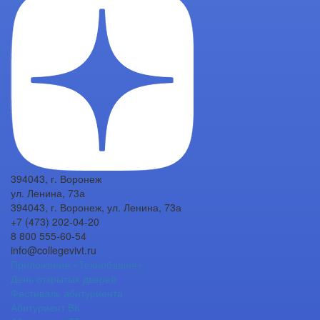
394043, г. Воронеж
ул. Ленина, 73а
394043, г. Воронеж, ул. Ленина, 73а
+7 (473) 202-04-20
8 800 555-60-54
info@collegevivt.ru
Приложение «Технобашня»
День открытых дверей
Фестиваль абитуриента
Абитуриент ВК