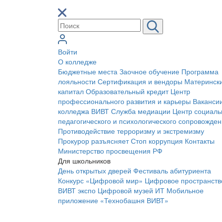
Войти
О колледже
Бюджетные места
Заочное обучение
Программа
лояльности
Сертификация и вендоры
Материнск
капитал
Образовательный кредит
Центр
профессионального развития и карьеры
Ваканси
колледжа ВИВТ
Служба медиации
Центр социаль
педагогического и психологического сопровожде
Противодействие терроризму и экстремизму
Прокурор разъясняет
Стоп коррупция
Контакты
Министерство просвещения РФ
Для школьников
День открытых дверей
Фестиваль абитуриента
Конкурс «Цифровой мир»
Цифровое пространств
ВИВТ экспо
Цифровой музей ИТ
Мобильное
приложение «Технобашня ВИВТ»