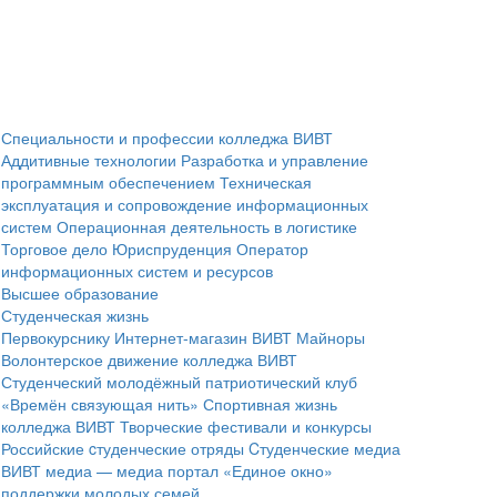
Специальности и профессии колледжа ВИВТ
Аддитивные технологии
Разработка и управление
программным обеспечением
Техническая
эксплуатация и сопровождение информационных
систем
Операционная деятельность в логистике
Торговое дело
Юриспруденция
Оператор
информационных систем и ресурсов
Высшее образование
Студенческая жизнь
Первокурснику
Интернет-магазин ВИВТ
Майноры
Волонтерское движение колледжа ВИВТ
Студенческий молодёжный патриотический клуб
«Времён связующая нить»
Спортивная жизнь
колледжа ВИВТ
Творческие фестивали и конкурсы
Российские cтуденческие отряды
Cтуденческие медиа
ВИВТ медиа — медиа портал
«Единое окно»
поддержки молодых семей