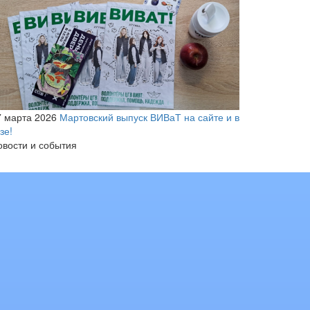
7 марта 2026
Мартовский выпуск ВИВаТ на сайте и в
зе!
овости и события