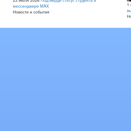
1
мессенджере MAX
в
Новости и события
Н