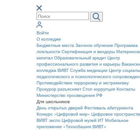
Войти
О колледже
Бюджетные места
Заочное обучение
Программа
лояльности
Сертификация и вендоры
Материнск
капитал
Образовательный кредит
Центр
профессионального развития и карьеры
Ваканси
колледжа ВИВТ
Служба медиации
Центр социаль
педагогического и психологического сопровожде
Противодействие терроризму и экстремизму
Прокурор разъясняет
Стоп коррупция
Контакты
Министерство просвещения РФ
Для школьников
День открытых дверей
Фестиваль абитуриента
Конкурс «Цифровой мир»
Цифровое пространств
ВИВТ экспо
Цифровой музей ИТ
Мобильное
приложение «Технобашня ВИВТ»