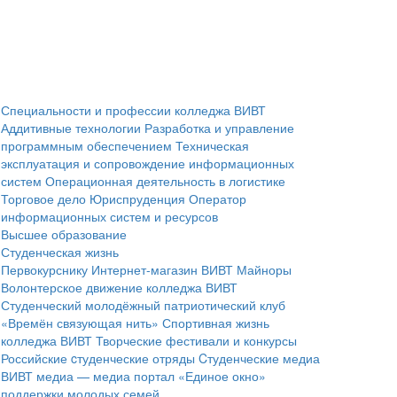
Специальности и профессии колледжа ВИВТ
Аддитивные технологии
Разработка и управление
программным обеспечением
Техническая
эксплуатация и сопровождение информационных
систем
Операционная деятельность в логистике
Торговое дело
Юриспруденция
Оператор
информационных систем и ресурсов
Высшее образование
Студенческая жизнь
Первокурснику
Интернет-магазин ВИВТ
Майноры
Волонтерское движение колледжа ВИВТ
Студенческий молодёжный патриотический клуб
«Времён связующая нить»
Спортивная жизнь
колледжа ВИВТ
Творческие фестивали и конкурсы
Российские cтуденческие отряды
Cтуденческие медиа
ВИВТ медиа — медиа портал
«Единое окно»
поддержки молодых семей