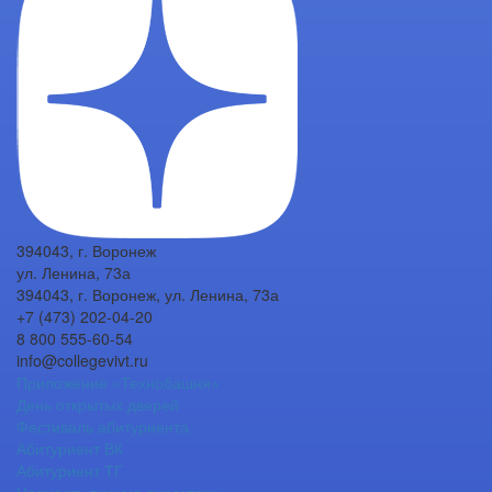
394043, г. Воронеж
ул. Ленина, 73а
394043, г. Воронеж, ул. Ленина, 73а
+7 (473) 202-04-20
8 800 555-60-54
info@collegevivt.ru
Приложение «Технобашня»
День открытых дверей
Фестиваль абитуриента
Абитуриент ВК
Абитуриент ТГ