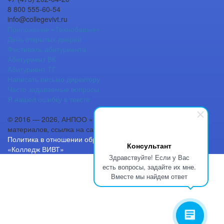
8 800 555-60-54
info@collegevivt.ru
Приложение «Технобашня»
День открытых дверей
Фестиваль абитуриента
Абитуриент ВК
Абитуриент ТГ
Написать письмо директору
Часто задаваемые вопросы
Я нашел ошибку в тексте
© 2016 — 2026, АНПОО «Колледж ВИВТ». При копировании
материалов, ссылка на сайт collegevivt.ru обязательна!
Политика в отношении обработки персональных данных в
Консультант
«Колледж ВИВТ»
Здравствуйте! Если у Вас
есть вопросы, задайте их мне.
Вместе мы найдем ответ