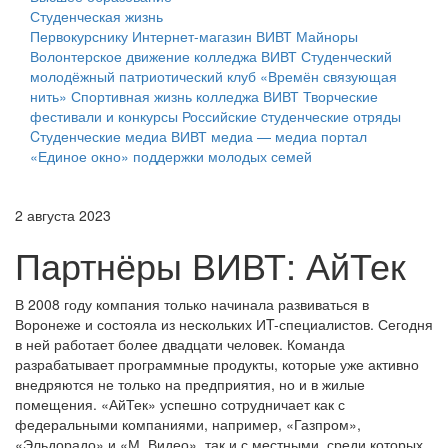
Студенческая жизнь
Первокурснику
Интернет-магазин ВИВТ
Майноры
Волонтерское движение колледжа ВИВТ
Студенческий
молодёжный патриотический клуб «Времён связующая
нить»
Спортивная жизнь колледжа ВИВТ
Творческие
фестивали и конкурсы
Российские cтуденческие отряды
Cтуденческие медиа
ВИВТ медиа — медиа портал
«Единое окно» поддержки молодых семей
2 августа 2023
Партнёры ВИВТ: АйТек
В 2008 году компания только начинала развиваться в
Воронеже и состояла из нескольких ИT-специалистов. Сегодня
в ней работает более двадцати человек. Команда
разрабатывает программные продукты, которые уже активно
внедряются не только на предприятия, но и в жилые
помещения. «АйТек» успешно сотрудничает как с
федеральными компаниями, например, «Газпром»,
«Эльдорадо» и «М. Видео», так и с местными, среди которых