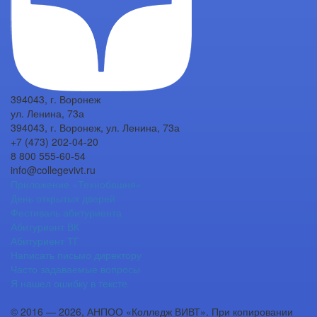
394043, г. Воронеж
ул. Ленина, 73а
394043, г. Воронеж, ул. Ленина, 73а
+7 (473) 202-04-20
8 800 555-60-54
info@collegevivt.ru
Приложение «Технобашня»
День открытых дверей
Фестиваль абитуриента
Абитуриент ВК
Абитуриент ТГ
Написать письмо директору
Часто задаваемые вопросы
Я нашел ошибку в тексте
© 2016 — 2026, АНПОО «Колледж ВИВТ». При копировании