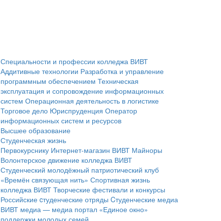
Специальности и профессии колледжа ВИВТ
Аддитивные технологии
Разработка и управление
программным обеспечением
Техническая
эксплуатация и сопровождение информационных
систем
Операционная деятельность в логистике
Торговое дело
Юриспруденция
Оператор
информационных систем и ресурсов
Высшее образование
Студенческая жизнь
Первокурснику
Интернет-магазин ВИВТ
Майноры
Волонтерское движение колледжа ВИВТ
Студенческий молодёжный патриотический клуб
«Времён связующая нить»
Спортивная жизнь
колледжа ВИВТ
Творческие фестивали и конкурсы
Российские cтуденческие отряды
Cтуденческие медиа
ВИВТ медиа — медиа портал
«Единое окно»
поддержки молодых семей