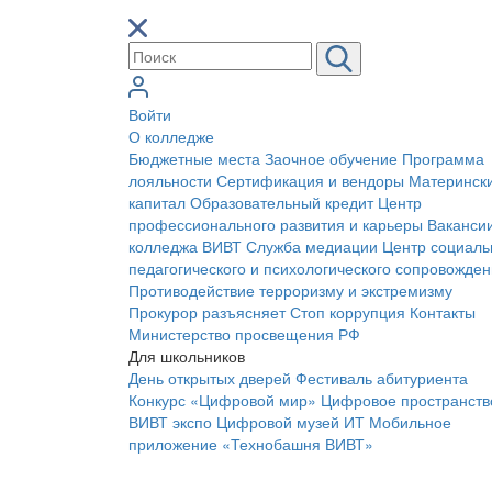
Войти
О колледже
Бюджетные места
Заочное обучение
Программа
лояльности
Сертификация и вендоры
Материнск
капитал
Образовательный кредит
Центр
профессионального развития и карьеры
Ваканси
колледжа ВИВТ
Служба медиации
Центр социаль
педагогического и психологического сопровожде
Противодействие терроризму и экстремизму
Прокурор разъясняет
Стоп коррупция
Контакты
Министерство просвещения РФ
Для школьников
День открытых дверей
Фестиваль абитуриента
Конкурс «Цифровой мир»
Цифровое пространств
ВИВТ экспо
Цифровой музей ИТ
Мобильное
приложение «Технобашня ВИВТ»