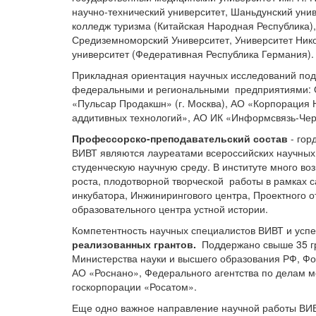
научно-технический университет, Шаньдунский ун
колледж туризма (Китайская Народная Республика),
Средиземноморский Университет, Университет Нико
университет (Федеративная Республика Германия).
Прикладная ориентация научных исследований по
федеральными и региональными предприятиями: О
«Пульсар Продакшн» (г. Москва), АО «Корпорация
аддитивных технологий», АО ИК «Информсвязь-Че
Профессорско-преподавательский состав
- гор
ВИВТ являются лауреатами всероссийских научных 
студенческую научную среду. В институте много во
роста, плодотворной творческой работы в рамках 
инкубатора, Инжинирингового центра, Проектного о
образовательного центра устной истории.
Компетентность научных специалистов ВИВТ и усп
реализованных грантов.
Поддержано свыше 35 гра
Министерства науки и высшего образования РФ, Ф
АО «Роснано», Федерального агентства по делам 
госкорпорации «Росатом».
Еще одно важное направление научной работы ВИВ