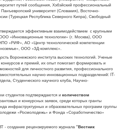
иверситет путей сообщения, Хэбэйский профессиональный
 Панъевропский университет (Словакия), Восточно-
сии (Турецкая Республика Северного Кипра), Свободный
дтверждается эффективным взаимодействием с крупными
ОО «Инновационные технологии» (г. Москва), ООО
 НПО «РИФ», АО «Центр технологической компетенции
рноземье», ООО «3Д-комплекс».
дость Воронежского института высоких технологий. Ученые
конкурсов и премий, их опыт помогает формировать и
зможностей для личностного развития, профессионального
самостоятельных научно-инновационных подразделений: IT-
тдела, Студенческого научного клуба, Научно-
ехи студентов подтверждаются и
количеством
нтовых и конкурсных заявок, среди которых гранты
онда инфраструктурных и образовательных программ группы
молодежи «Росмолодежь» и Фонда «Соработничество»
Т - создание рецензируемого журнала
“Вестник