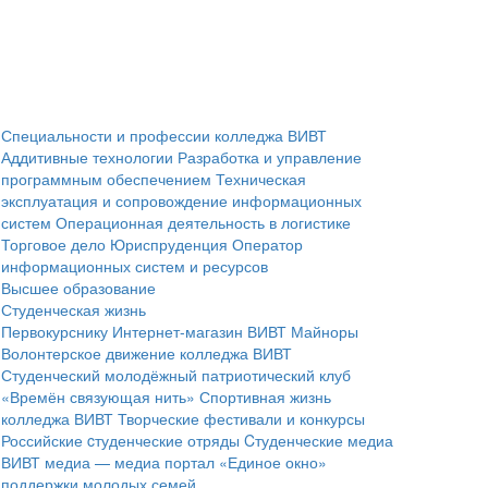
Специальности и профессии колледжа ВИВТ
Аддитивные технологии
Разработка и управление
программным обеспечением
Техническая
эксплуатация и сопровождение информационных
систем
Операционная деятельность в логистике
Торговое дело
Юриспруденция
Оператор
информационных систем и ресурсов
Высшее образование
Студенческая жизнь
Первокурснику
Интернет-магазин ВИВТ
Майноры
Волонтерское движение колледжа ВИВТ
Студенческий молодёжный патриотический клуб
«Времён связующая нить»
Спортивная жизнь
колледжа ВИВТ
Творческие фестивали и конкурсы
Российские cтуденческие отряды
Cтуденческие медиа
ВИВТ медиа — медиа портал
«Единое окно»
поддержки молодых семей