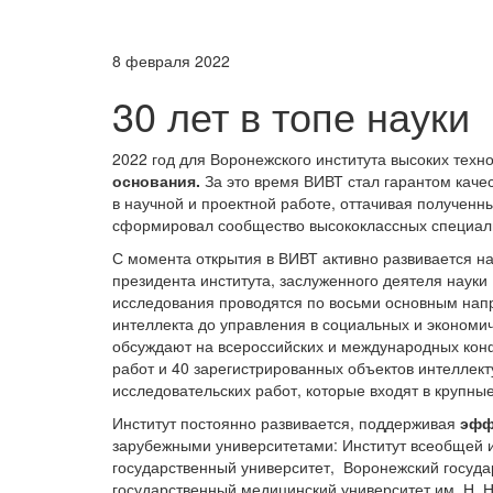
8 февраля 2022
30 лет в топе науки
2022 год для Воронежского института высоких техн
основания.
За это время ВИВТ стал гарантом качес
в научной и проектной работе, оттачивая полученны
сформировал сообщество высококлассных специали
С момента открытия в ВИВТ активно развивается н
президента института, заслуженного деятеля науки
исследования проводятся по восьми основным напр
интеллекта до управления в социальных и экономи
обсуждают на всероссийских и международных конф
работ и 40 зарегистрированных объектов интеллек
исследовательских работ, которые входят в крупн
Институт постоянно развивается, поддерживая
эфф
зарубежными университетами: Институт всеобщей и
государственный университет, Воронежский госуда
государственный медицинский университет им. Н. Н