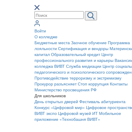
Войти
О колледже
Бюджетные места
Заочное обучение
Программа
лояльности
Сертификация и вендоры
Материнск
капитал
Образовательный кредит
Центр
профессионального развития и карьеры
Ваканси
колледжа ВИВТ
Служба медиации
Центр социаль
педагогического и психологического сопровожде
Противодействие терроризму и экстремизму
Прокурор разъясняет
Стоп коррупция
Контакты
Министерство просвещения РФ
Для школьников
День открытых дверей
Фестиваль абитуриента
Конкурс «Цифровой мир»
Цифровое пространств
ВИВТ экспо
Цифровой музей ИТ
Мобильное
приложение «Технобашня ВИВТ»