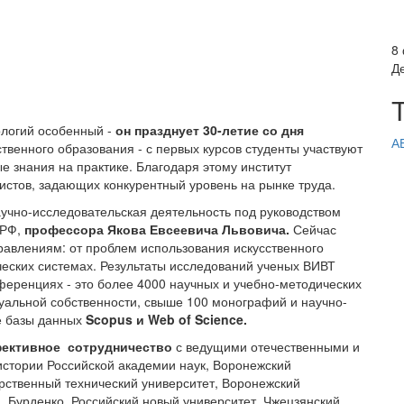
8
Д
ологий особенный -
он празднует 30-летие со дня
А
твенного образования - с первых курсов студенты участвуют
е знания на практике. Благодаря этому институт
стов, задающих конкурентный уровень на рынке труда.
аучно-исследовательская деятельность под руководством
 РФ,
профессора Якова Евсеевича Львовича.
Сейчас
авлениям: от проблем использования искусственного
ческих системах. Результаты исследований ученых ВИВТ
еренциях - это более 4000 научных и учебно-методических
туальной собственности, свыше 100 монографий и научно-
ые базы данных
Scopus и Web of Science.
ективное сотрудничество
с ведущими отечественными и
стории Российской академии наук, Воронежский
рственный технический университет, Воронежский
. Бурденко, Российский новый университет, Чжецзянский