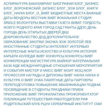
АСПИРАНТУРА
БАКАЛАВРИАТ
БИОГРАФИИ
БЛОГ_БИЗНЕС
БЛОГ_ВОРОНЕЖСКИЙ_БИЗНЕС
БЛОГ_ЗОЖ
БЛОГ_КНИГИ
БЛОГ_НАУКА
БЛОГ_О_ВИВТ
БЮДЖЕТНЫЕ МЕСТА
ВАЖНЫЕ
ДАТЫ
ВЕНДОРЫ
ВЕСТНИК ВИВТ
ВОКАЛЬНАЯ СТУДИЯ
SINGLE
ВОЛОНТЕРЫ
ВЫСТАВКИ
ГАЗЕТА ВИВАТ
ГОРДОСТЬ
МОЕГО РОДНОГО КРАЯ
ГОРОД САД
ГРАНТЫ
ДДПО
ДЕНЬ
ГОРОДА
ДЕНЬ ОТКРЫТЫХ ДВЕРЕЙ
ДКШ
ДОБРОВОЛЬЧЕСТВО
ДОД
ДОПОЛНИТЕЛЬНОЕ
ОБРАЗОВАНИЕ
ЗАКУПКИ
ЗАОЧКА
ЗОЖ
ЗОЛОТОЙ ЛЕВ
ИНОСТРАННЫЕ СТУДЕНТЫ
ИНТЕЛЛЕКТ
ИНТЕРВЬЮ
ИНТЕРЕСНЫЕ ФАКТЫ
ИСКУСТВО И КУЛЬТУРА
ИСТОРИЯ
КАРЬЕРА
КОЛЛЕДЖ ВИВТ
КОНКУРСЫ
КОНКУРСЫ ВИВТ
КОНФЕРЕНЦИИ
МАГИСТРАТУРА
МАЙНОР
МАТЕРИАЛЬНАЯ
БАЗА
МДК
МЕЖДУНАРОДНЫЕ ОТНОШЕНИЯ
МЕРОПРИЯТИЯ
И СОБЫТИЯ
МИСТЕР И МИСС ВИВТ
МОИТ
МОЦ
МОЯ
ПРОФЕССИЯ
НАГРАДЫ И ДИПЛОМЫ ВИВТ
НАУКА
НАУКА И
КУЛЬТУРА
О ВИВТ
ОЧКА
ПАМЯТНЫЕ ДАТЫ
ПАРТНЕРЫ
ПЕРЕПОДГОТОВКА
ПОВЫШЕНИЕ КВАЛИФИКАЦИИ
ПОДФАК
ПОСВЯЩЕНИЕ В СТУДЕНТЫ
ПРАЗДНИКИ
ПРИЕМ
ПРИЛОЖЕНИЕ ВИВТ
ПРОФИЛАКТИКА
ПРОФОРИЕНТАТОР
ПУБЛИКАЦИИ
ПУТЕШЕСТВИЯ
РАБОТОДАТЕЛИ
РИФ
РОДИТЕЛЬСКИЙ КЛУБ
РЦУИ
СЕРЕБРЯНЫЙ ИНСТИТУТ
СМИ