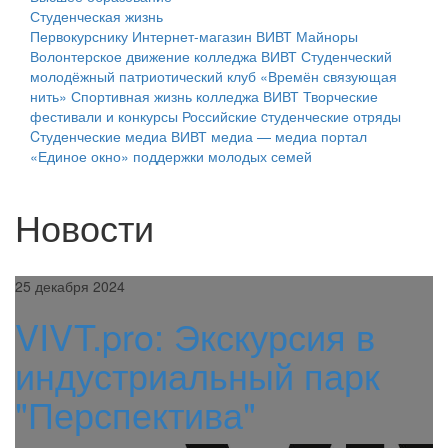
Студенческая жизнь
Первокурснику
Интернет-магазин ВИВТ
Майноры
Волонтерское движение колледжа ВИВТ
Студенческий
молодёжный патриотический клуб «Времён связующая
нить»
Спортивная жизнь колледжа ВИВТ
Творческие
фестивали и конкурсы
Российские cтуденческие отряды
Cтуденческие медиа
ВИВТ медиа — медиа портал
«Единое окно» поддержки молодых семей
Новости
25 декабря 2024
VIVT.pro: Экскурсия в
индустриальный парк
"Перспектива"