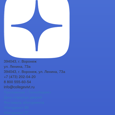
394043, г. Воронеж
ул. Ленина, 73а
394043, г. Воронеж, ул. Ленина, 73а
+7 (473) 202-04-20
8 800 555-60-54
info@collegevivt.ru
Приложение «Технобашня»
День открытых дверей
Фестиваль абитуриента
Абитуриент ВК
Абитуриент ТГ