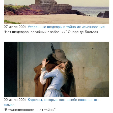
27 июля 2021
Утерянные шедевры и тайна их исчезновения
“Нет шедевров, погибших в забвении” Оноре де Бальзак
22 июля 2021
Картины, которые таят в себе вовсе не тот
смысл
“В таинственности - нет тайны”