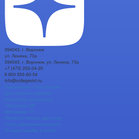
394043, г. Воронеж
ул. Ленина, 73а
394043, г. Воронеж, ул. Ленина, 73а
+7 (473) 202-04-20
8 800 555-60-54
info@collegevivt.ru
Приложение «Технобашня»
День открытых дверей
Фестиваль абитуриента
Абитуриент ВК
Абитуриент ТГ
Написать письмо директору
Часто задаваемые вопросы
Я нашел ошибку в тексте