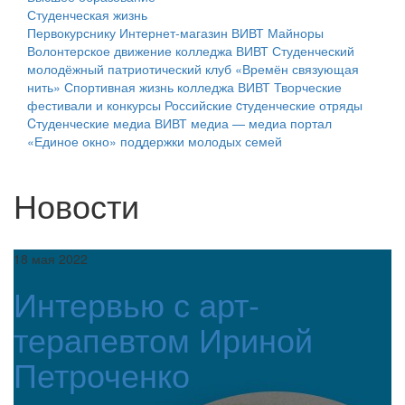
Студенческая жизнь
Первокурснику
Интернет-магазин ВИВТ
Майноры
Волонтерское движение колледжа ВИВТ
Студенческий
молодёжный патриотический клуб «Времён связующая
нить»
Спортивная жизнь колледжа ВИВТ
Творческие
фестивали и конкурсы
Российские cтуденческие отряды
Cтуденческие медиа
ВИВТ медиа — медиа портал
«Единое окно» поддержки молодых семей
Новости
18 мая 2022
Интервью с арт-
терапевтом Ириной
Петроченко